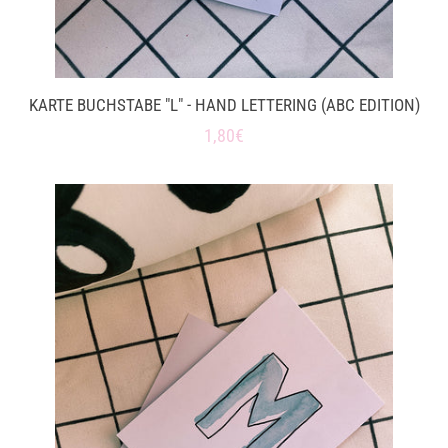
KARTE BUCHSTABE "L" - HAND LETTERING (ABC EDITION)
Normaler
1,80€
Preis