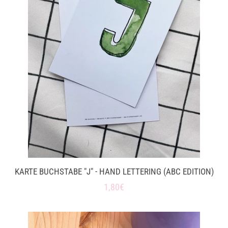
Einloggen
Konto erstellen
KARTE BUCHSTABE "J" - HAND LETTERING (ABC EDITION)
Normaler
1,80€
Preis