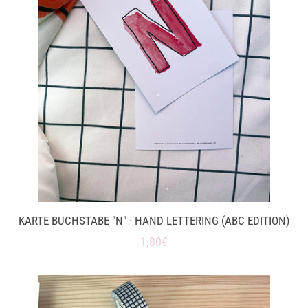
KARTE BUCHSTABE "N" - HAND LETTERING (ABC EDITION)
Normaler
1,80€
Preis