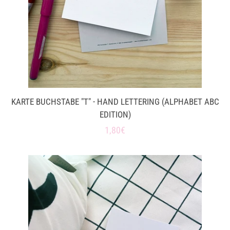
KARTE BUCHSTABE "T" - HAND LETTERING (ALPHABET ABC
EDITION)
Normaler
1,80€
Preis