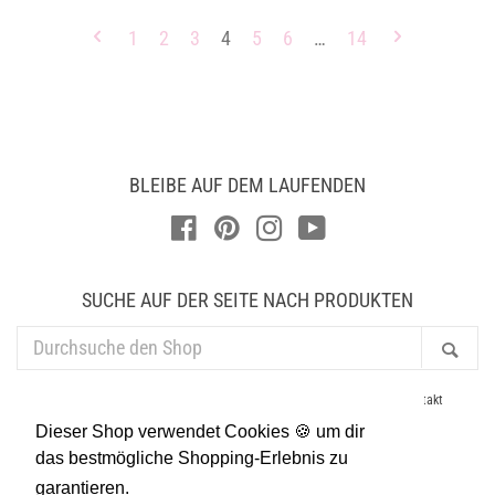
1
2
3
4
5
6
…
14
BLEIBE AUF DEM LAUFENDEN
Facebook
Pinterest
Instagram
YouTube
SUCHE AUF DER SEITE NACH PRODUKTEN
DURCHSUCHE
Suc
DEN
SHOP
AGB
Datenschutz
Newsletter
Händler
Impressum
Kontakt
Lieferung & Versand
Presse
Suchen
Widerruf
Dieser Shop verwendet Cookies 🍪 um dir
Allgemeine Geschäftsbedingungen
Widerrufsrecht
das bestmögliche Shopping-Erlebnis zu
garantieren.
Mehr dazu