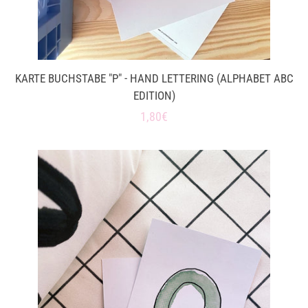
KARTE BUCHSTABE "P" - HAND LETTERING (ALPHABET ABC
EDITION)
Normaler
1,80€
Preis