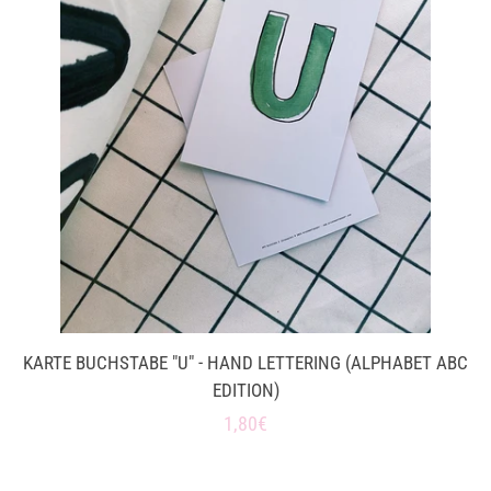
KARTE BUCHSTABE "U" - HAND LETTERING (ALPHABET ABC
EDITION)
Normaler
1,80€
Preis