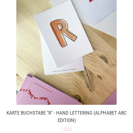
KARTE BUCHSTABE "R" - HAND LETTERING (ALPHABET ABC
EDITION)
Normaler
1,80€