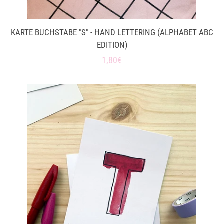
KARTE BUCHSTABE "S" - HAND LETTERING (ALPHABET ABC
EDITION)
Normaler
1,80€
Preis