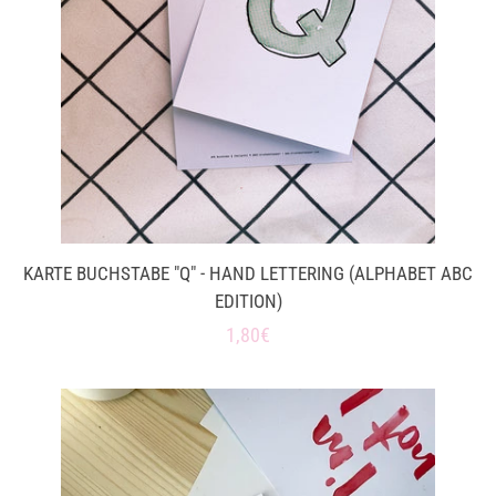
KARTE BUCHSTABE "Q" - HAND LETTERING (ALPHABET ABC
EDITION)
Normaler
1,80€
Preis