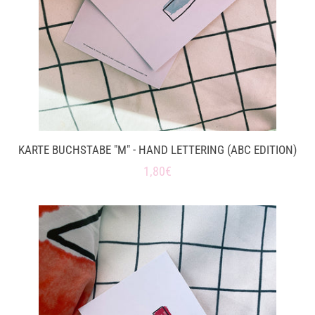
KARTE BUCHSTABE "M" - HAND LETTERING (ABC EDITION)
Normaler
1,80€
Preis