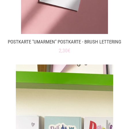
POSTKARTE "UMARMEN" POSTKARTE - BRUSH LETTERING
Normaler
2,30€
Preis