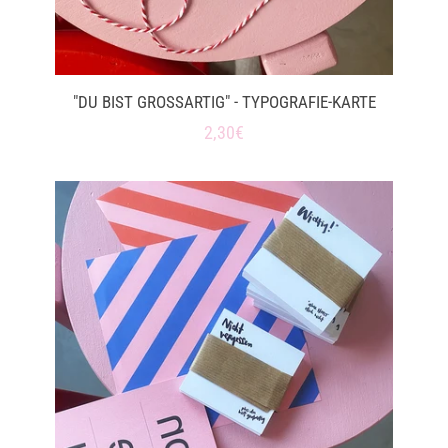
"DU BIST GROSSARTIG" - TYPOGRAFIE-KARTE
Normaler
2,30€
Preis