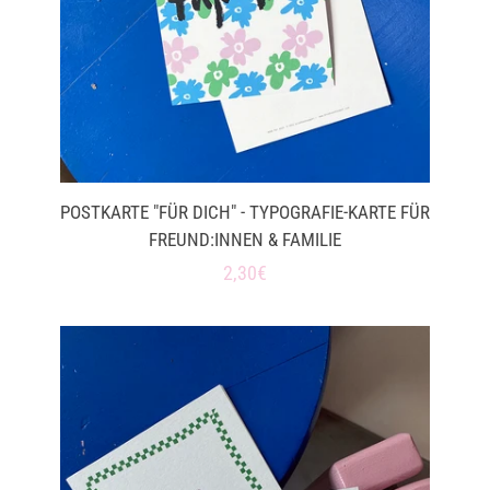
POSTKARTE "FÜR DICH" - TYPOGRAFIE-KARTE FÜR
FREUND:INNEN & FAMILIE
Normaler
2,30€
Preis