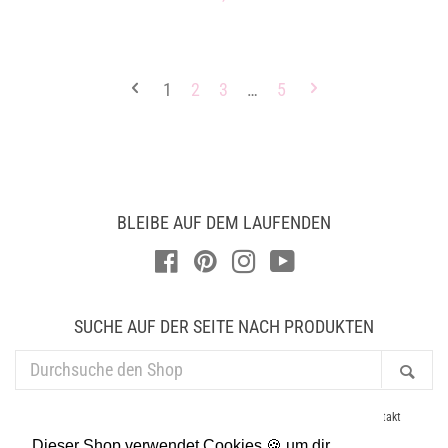
Preis
1
2
3
…
5
BLEIBE AUF DEM LAUFENDEN
Facebook
Pinterest
Instagram
YouTube
SUCHE AUF DER SEITE NACH PRODUKTEN
DURCHSUCHE
Suc
DEN
SHOP
AGB
Datenschutz
Newsletter
Händler
Impressum
Kontakt
Lieferung & Versand
Presse
Suchen
Widerruf
Dieser Shop verwendet Cookies 🍪 um dir