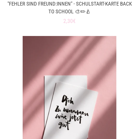
"FEHLER SIND FREUND:INNEN" - SCHULSTART-KARTE BACK
TO SCHOOL 🎨✏️🍐
Normaler
2,30€
Preis