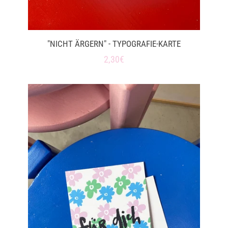
"NICHT ÄRGERN" - TYPOGRAFIE-KARTE
Normaler
2,30€
Preis