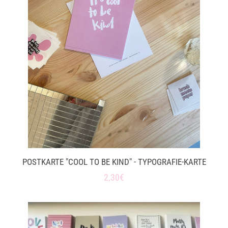
POSTKARTE "COOL TO BE KIND" - TYPOGRAFIE-KARTE
Normaler
2,30€
Preis