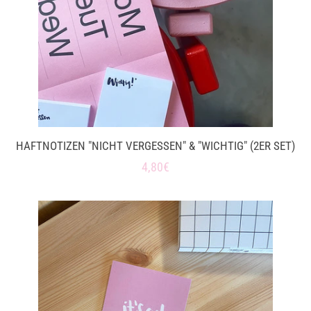
HAFTNOTIZEN "NICHT VERGESSEN" & "WICHTIG" (2ER SET)
Normaler
4,80€
Preis