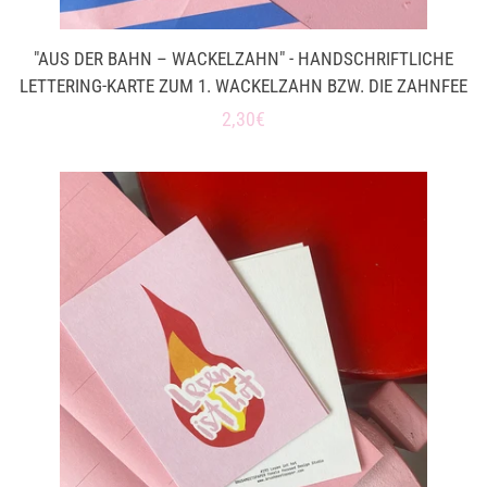
"AUS DER BAHN – WACKELZAHN" - HANDSCHRIFTLICHE
LETTERING-KARTE ZUM 1. WACKELZAHN BZW. DIE ZAHNFEE
Normaler
2,30€
Preis