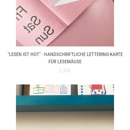
"LESEN IST HOT" - HANDSCHRIFTLICHE LETTERING-KARTE
FÜR LESEMÄUSE
Normaler
2,30€
Preis