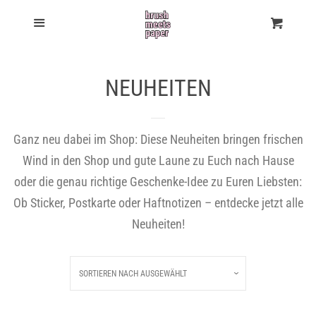
$(document).ready(function() { $('body').on('click',
Shop
Menu
Einka
'[name="checkout"], [name="goto_pp"], [name="goto_gc"]',
function() { if ($('#agree').is(':checked')) { $(this).submit(); }
About
NEUHEITEN
else { alert("You must agree with the terms and conditions of
sales to check out."); return false; } }); });
Newsletter 💌
$(document).ready(function() { $('body').on('click',
Ganz neu dabei im Shop: Diese Neuheiten bringen frischen
Wind in den Shop und gute Laune zu Euch nach Hause
'[name="checkout"], [name="goto_pp"], [name="goto_gc"]',
Workshops
oder die genau richtige Geschenke-Idee zu Euren Liebsten:
function() { if ($('#agree').is(':checked')) { $(this).submit(); }
Ob Sticker, Postkarte oder Haftnotizen – entdecke jetzt alle
Kontakt
else { alert("You must agree with the terms and conditions of
Neuheiten!
sales to check out."); return false; } }); });
Journal
SORTIEREN NACH
AUSGEWÄHLT
Einzigartigkeits-Versprechen