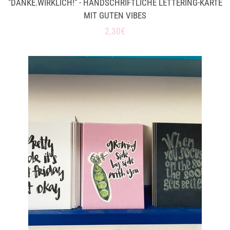
"DANKE.WIRKLICH!" - HANDSCHRIFTLICHE LETTERING-KARTE
MIT GUTEN VIBES
Normaler
2,30€
Preis