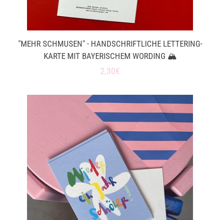
"MEHR SCHMUSEN" - HANDSCHRIFTLICHE LETTERING-
KARTE MIT BAYERISCHEM WORDING 🏔️
Normaler
2,30€
Preis