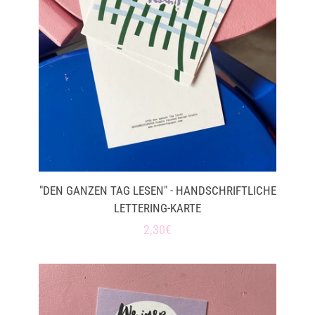
"DEN GANZEN TAG LESEN" - HANDSCHRIFTLICHE
LETTERING-KARTE
Normaler
2,30€
Preis