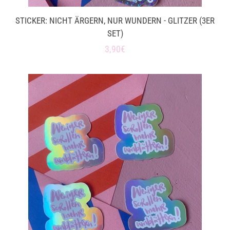
STICKER: NICHT ÄRGERN, NUR WUNDERN - GLITZER (3ER
SET)
Normaler
3,90€
Preis