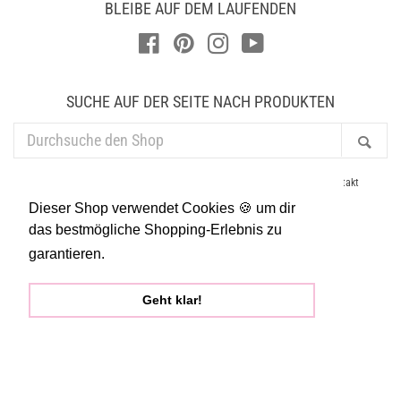
BLEIBE AUF DEM LAUFENDEN
Facebook
Pinterest
Instagram
YouTube
SUCHE AUF DER SEITE NACH PRODUKTEN
DURCHSUCHE
Suc
DEN
SHOP
AGB
Datenschutz
Newsletter
Händler
Impressum
Kontakt
Lieferung & Versand
Presse
Suchen
Widerruf
Dieser Shop verwendet Cookies 🍪 um dir
Allgemeine Geschäftsbedingungen
Widerrufsrecht
das bestmögliche Shopping-Erlebnis zu
garantieren.
Mehr dazu
Zahlungsarten
Geht klar!
Copyright © 2026
brushmeetspaper
| Powered by Shopify