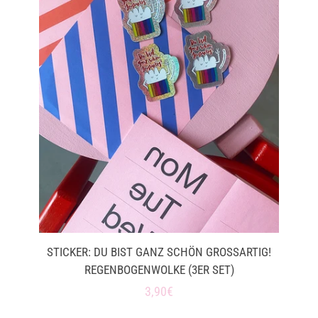
STICKER: DU BIST GANZ SCHÖN GROSSARTIG! R
EGENBOGENWOLKE (3ER SET)
Normaler
3,90€
Preis