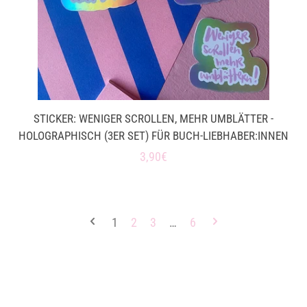
STICKER: WENIGER SCROLLEN, MEHR UMBLÄTTER -
HOLOGRAPHISCH (3ER SET) FÜR BUCH-LIEBHABER:INNEN
Normaler
3,90€
Preis
1
2
3
…
6