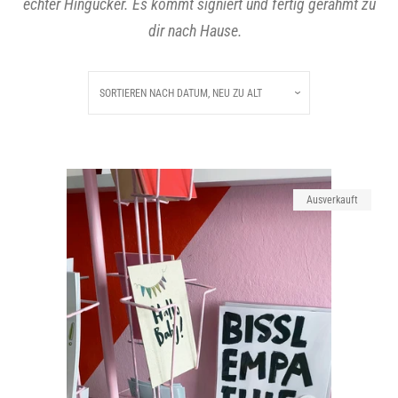
echter Hingucker. Es kommt signiert und fertig gerahmt zu
dir nach Hause.
Tassen
SORTIEREN NACH
DATUM, NEU ZU ALT
Alphabet Buchstaben-Edition
Weihnachten
Ausverkauft
Poster
Kunst / Originale Werke
About