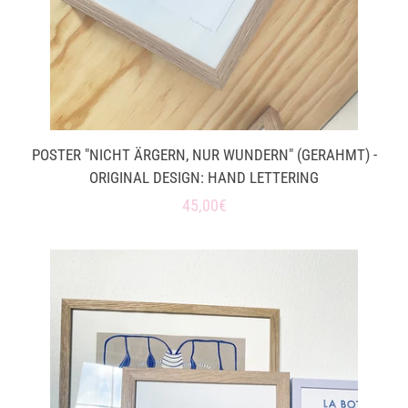
POSTER "NICHT ÄRGERN, NUR WUNDERN" (GERAHMT) -
ORIGINAL DESIGN: HAND LETTERING
Normaler
45,00€
Preis