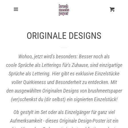
$(document).ready(function() { $('body').on('click',
Shop
Menu
Einka
'[name="checkout"], [name="goto_pp"], [name="goto_gc"]',
function() { if ($('#agree').is(':checked')) { $(this).submit(); }
Bestseller
ORIGINALE DESIGNS
else { alert("You must agree with the terms and conditions of
sales to check out."); return false; } }); });
Sticker
$(document).ready(function() { $('body').on('click',
Wohoo, jetzt wird's besonders: Besser noch als
coole Sprüche als Letterings für's Zuhause, sind einzigartige
'[name="checkout"], [name="goto_pp"], [name="goto_gc"]',
Neuheiten
Sprüche als Lettering. Hier gibt es exklusive Einzelstücke
function() { if ($('#agree').is(':checked')) { $(this).submit(); }
voller Quirkieness und Besonderheit zu entdecken. Mit
Postkarten
else { alert("You must agree with the terms and conditions of
den ausgewählten Originalen Designs von brushmeetspaper
sales to check out."); return false; } }); });
(ver)schenkst du (dir selbst) ein signierten Einzelstück!
Risographie-Prints
Ob gestylt im Set oder als Einzelgänger für ganz viel
Aufmerksamkeit - dieses Originale Design-Poster ist ein
Workshops