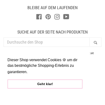
BLEIBE AUF DEM LAUFENDEN
Facebook
Pinterest
Instagram
YouTube
SUCHE AUF DER SEITE NACH PRODUKTEN
DURCHSUCHE
Suc
DEN
SHOP
AGB
Datenschutz
Newsletter
Händler
Impressum
Kontakt
Lieferung & Versand
Presse
Suchen
Widerruf
Dieser Shop verwendet Cookies 🍪 um dir
Allgemeine Geschäftsbedingungen
Widerrufsrecht
das bestmögliche Shopping-Erlebnis zu
garantieren.
Mehr dazu
Zahlungsarten
Geht klar!
Copyright © 2026
brushmeetspaper
| Powered by Shopify