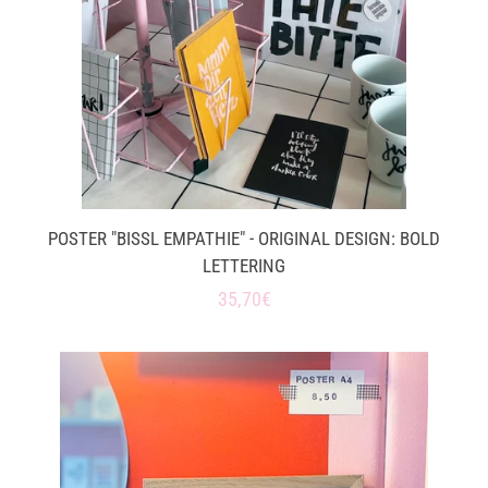
Newsletter 💌
Workshops
Kontakt
Journal
POSTER "BISSL EMPATHIE" - ORIGINAL DESIGN: BOLD
LETTERING
Normaler
35,70€
Einzigartigkeits-Versprechen
Preis
Einloggen
Konto erstellen