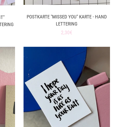
POSTKARTE "MISSED YOU" KARTE - HAND
T"
LETTERING
TERING
Normaler
2,30€
Preis