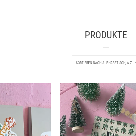
kout"], [name="goto_pp"], [name="goto_gc"]', function() { if ($('#
; return false; } }); }); $(document).ready(function() { $('body'
(this).submit(); } else { alert("You must agree with the terms and c
PRODUKTE
SORTIEREN NACH
ALPHABETISCH, A-Z