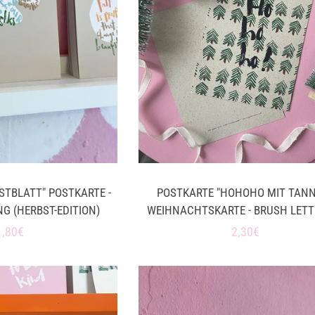
STBLATT" POSTKARTE -
POSTKARTE "HOHOHO MIT TAN
G (HERBST-EDITION)
WEIHNACHTSKARTE - BRUSH LETT
Normaler
1,80€
Normaler
2,30€
Preis
Preis