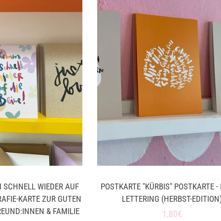
 SCHNELL WIEDER AUF
POSTKARTE "KÜRBIS" POSTKARTE -
GRAFIE-KARTE ZUR GUTEN
LETTERING (HERBST-EDITION
EUND:INNEN & FAMILIE
Normaler
1,80€