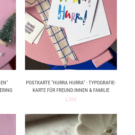
NEN"
POSTKARTE "HURRA HURRA" - TYPOGRAFIE-
ERING
KARTE FÜR FREUND:INNEN & FAMILIE
Normaler
2,30€
Preis