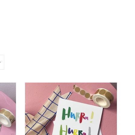
agree').is(':checked')) { $(this).submit(); } else { alert("You
).on('click', '[name="checkout"], [name="goto_pp"],
onditions of sales to check out."); return false; } }); });