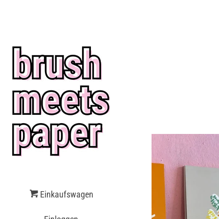
$(document).ready(function() { $('body').on('click', '[name="chec
must agree with the terms and conditions of sales to check out.")
[name="goto_gc"]', function() { if ($('#agree').is(':checked')) { $
Einkaufswagen