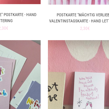
E" POSTKARTE - HAND
POSTKARTE "MÄCHTIG VERLIEB
TTERING
VALENTINSTAGSKARTE - HAND LET
Normaler
2,30€
Normaler
2,30€
Preis
Preis