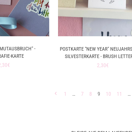
"MUTAUSBRUCH" -
POSTKARTE "NEW YEAR" NEUJAHR
AFIE-KARTE
SILVESTERKARTE - BRUSH LETTE
Normaler
2,30€
Normaler
2,30€
Preis
Preis
1
…
7
8
9
10
11
…