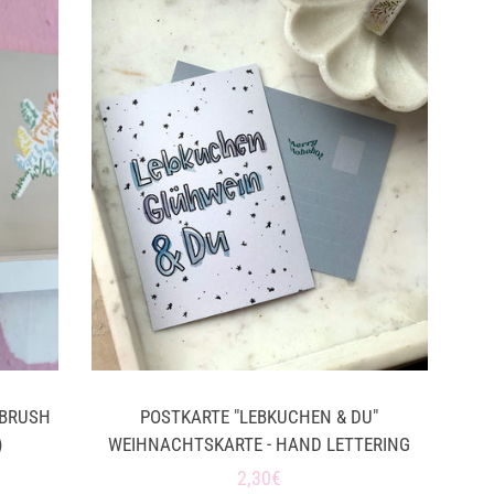
 BRUSH
POSTKARTE "LEBKUCHEN & DU"
)
WEIHNACHTSKARTE - HAND LETTERING
Normaler
2,30€