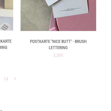
SKARTE
POSTKARTE "NICE BUTT" - BRUSH
RING
LETTERING
Normaler
2,30€
Preis
14