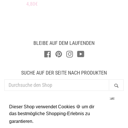
Normaler
4,80€
Preis
Preis
BLEIBE AUF DEM LAUFENDEN
Facebook
Pinterest
Instagram
YouTube
SUCHE AUF DER SEITE NACH PRODUKTEN
DURCHSUCHE
Suc
DEN
SHOP
AGB
Datenschutz
Newsletter
Händler
Impressum
Kontakt
Lieferung & Versand
Presse
Suchen
Widerruf
Dieser Shop verwendet Cookies 🍪 um dir
Allgemeine Geschäftsbedingungen
Widerrufsrecht
das bestmögliche Shopping-Erlebnis zu
garantieren.
Mehr dazu
Zahlungsarten