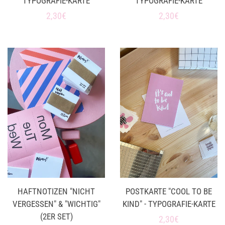
TYPOGRAFIE-KARTE
YPOGRAFIE-KARTE
Normaler
2,30€
Normaler
2,30€
Preis
Preis
HAFTNOTIZEN "NICHT
POSTKARTE "COOL TO BE
VERGESSEN" & "WICHTIG"
KIND" - TYPOGRAFIE-KARTE
(2ER SET)
Normaler
2,30€