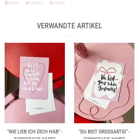
Teilen
Auf
Twittern
Auf
Pinnen
Auf
Facebook
Twitter
Pinterest
teilen
twittern
pinnen
VERWANDTE ARTIKEL
"WIE LIEB ICH DICH HAB" -
"DU BIST GROSSARTIG" - T