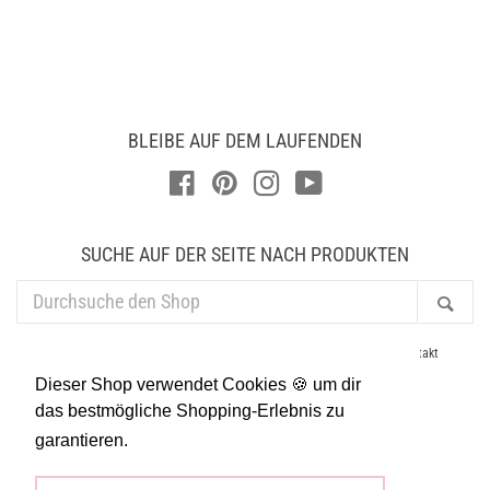
Preis
Preis
BLEIBE AUF DEM LAUFENDEN
Facebook
Pinterest
Instagram
YouTube
SUCHE AUF DER SEITE NACH PRODUKTEN
DURCHSUCHE
Suc
DEN
SHOP
AGB
Datenschutz
Newsletter
Händler
Impressum
Kontakt
Lieferung & Versand
Presse
Suchen
Widerruf
Dieser Shop verwendet Cookies 🍪 um dir
Allgemeine Geschäftsbedingungen
Widerrufsrecht
das bestmögliche Shopping-Erlebnis zu
garantieren.
Mehr dazu
Zahlungsarten