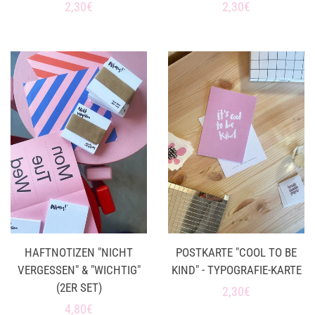
Normaler
2,30€
Normaler
2,30€
Preis
Preis
HAFTNOTIZEN "NICHT
POSTKARTE "COOL TO BE
VERGESSEN" & "WICHTIG"
KIND" - TYPOGRAFIE-KARTE
(2ER SET)
Normaler
2,30€
Normaler
4,80€