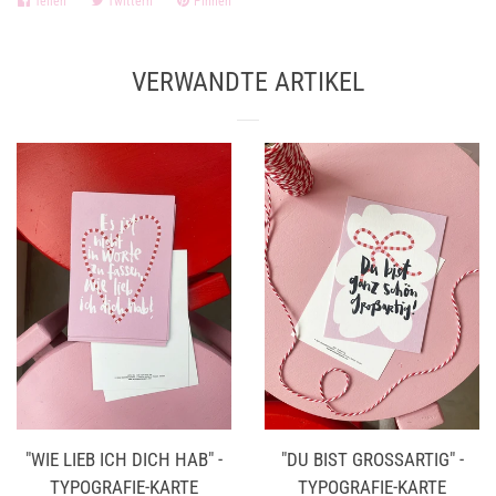
Teilen
Auf
Twittern
Auf
Pinnen
Auf
Facebook
Twitter
Pinterest
teilen
twittern
pinnen
VERWANDTE ARTIKEL
"WIE LIEB ICH DICH HAB" -
"DU BIST GROSSARTIG" - T
TYPOGRAFIE-KARTE
YPOGRAFIE-KARTE