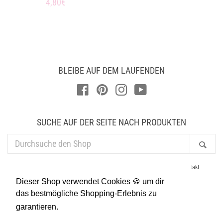
Normaler
4,80€
Preis
Preis
BLEIBE AUF DEM LAUFENDEN
Facebook
Pinterest
Instagram
YouTube
SUCHE AUF DER SEITE NACH PRODUKTEN
DURCHSUCHE
Suc
DEN
SHOP
AGB
Datenschutz
Newsletter
Händler
Impressum
Kontakt
Lieferung & Versand
Presse
Suchen
Widerruf
Dieser Shop verwendet Cookies 🍪 um dir
Allgemeine Geschäftsbedingungen
Widerrufsrecht
das bestmögliche Shopping-Erlebnis zu
garantieren.
Mehr dazu
Zahlungsarten