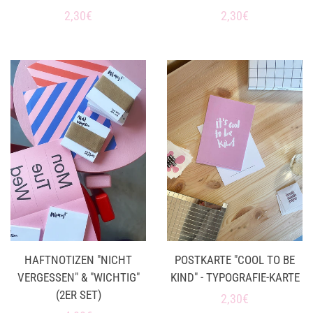
Normaler
2,30€
Normaler
2,30€
Preis
Preis
HAFTNOTIZEN "NICHT
POSTKARTE "COOL TO BE
VERGESSEN" & "WICHTIG"
KIND" - TYPOGRAFIE-KARTE
(2ER SET)
Normaler
2,30€