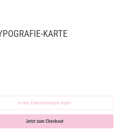
agree').is(':checked')) { $(this).submit(); } else { alert("You
).on('click', '[name="checkout"], [name="goto_pp"],
onditions of sales to check out."); return false; } }); });
YPOGRAFIE-KARTE
In den Einkaufswagen legen
Jetzt zum Checkout