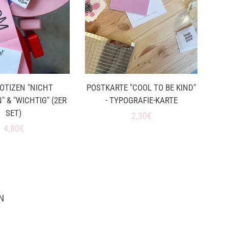
OTIZEN "NICHT
POSTKARTE "COOL TO BE KIND"
 & "WICHTIG" (2ER
- TYPOGRAFIE-KARTE
SET)
Normaler
2,30€
Normaler
4,80€
Preis
Preis
N
m
Tube