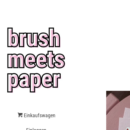
$(document).ready(function() { $('body').on('click', '[name="chec
must agree with the terms and conditions of sales to check out.")
[name="goto_gc"]', function() { if ($('#agree').is(':checked')) { $
Einkaufswagen