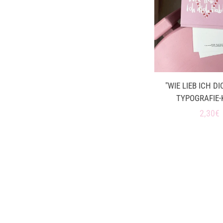
"WIE LIEB ICH DI
TYPOGRAFIE-
Norma
2,30€
Preis