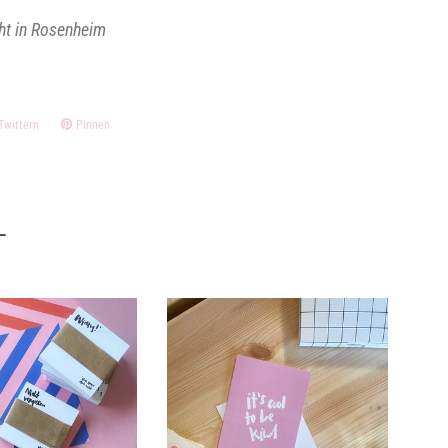
t in Rosenheim
Twittern
Auf
Pinnen
Auf
ok
Twitter
Pinterest
twittern
pinnen
L