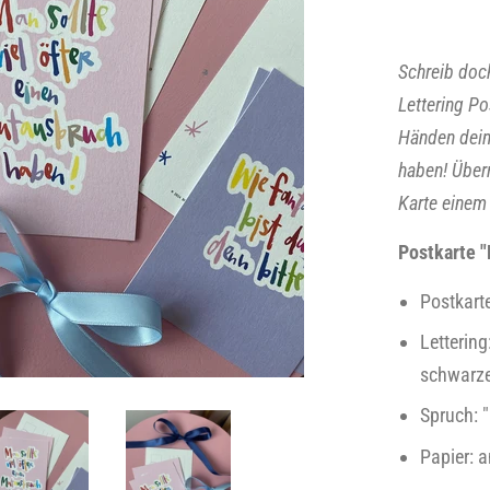
Schreib doc
Lettering P
Händen deine
haben! Über
Karte einem
Postkarte 
Postkart
Lettering
schwarzer
Spruch: 
Papier: 