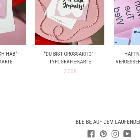
CH HAB" -
"DU BIST GROSSARTIG" - T
HAFTN
KARTE
YPOGRAFIE-KARTE
VERGESSEN"
ler
Normaler
2,30€
Preis
BLEIBE AUF DEM LAUFENDE
Facebook
Pinterest
Instagra
You