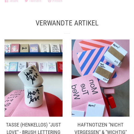
Teilen
Auf
Twittern
Auf
Pinnen
Auf
Facebook
Twitter
Pinterest
teilen
twittern
pinnen
VERWANDTE ARTIKEL
TASSE (HENKELLOS) "JUST
HAFTNOTIZEN "NICHT
LOVE" - BRUSH LETTERING
VERGESSEN" & "WICHTIG"