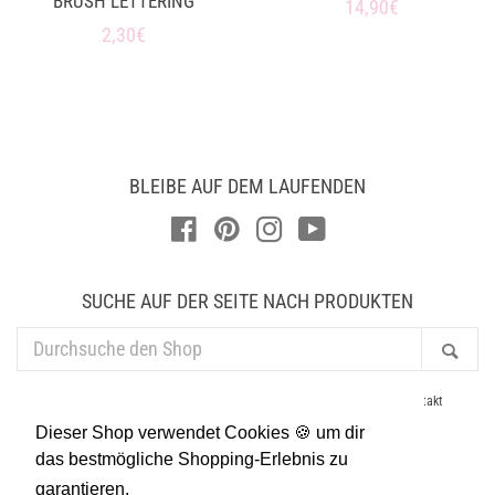
BRUSH LETTERING
Normaler
14,90€
Normaler
2,30€
Preis
Preis
BLEIBE AUF DEM LAUFENDEN
Facebook
Pinterest
Instagram
YouTube
SUCHE AUF DER SEITE NACH PRODUKTEN
DURCHSUCHE
Suc
DEN
SHOP
AGB
Datenschutz
Newsletter
Händler
Impressum
Kontakt
Lieferung & Versand
Presse
Suchen
Widerruf
Dieser Shop verwendet Cookies 🍪 um dir
Allgemeine Geschäftsbedingungen
Widerrufsrecht
das bestmögliche Shopping-Erlebnis zu
garantieren.
Mehr dazu