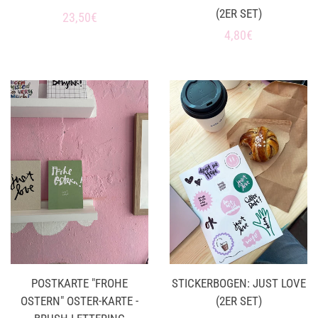
(2ER SET)
Normaler
23,50€
Normaler
4,80€
Preis
Preis
POSTKARTE "FROHE
STICKERBOGEN: JUST LOVE
OSTERN" OSTER-KARTE -
(2ER SET)