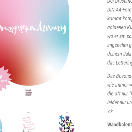
Der brushme
DIN A4-Form
kommt kompl
goldenen Kl
wo er am sc
angenehm gri
deinem Jahr 
das Letterin
Das Besonde
wie immer vo
die oft nur 
leider nur u
🎨
Wandkalende