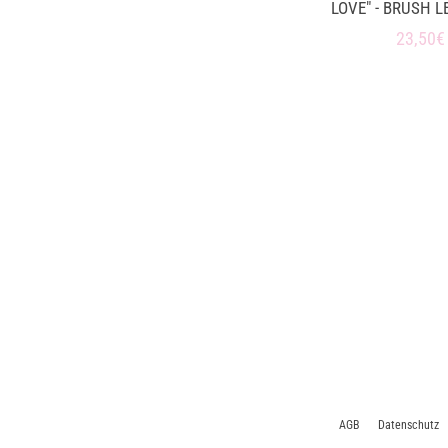
LOVE" - BRUSH L
Normal
23,50€
Preis
AGB
Datenschutz