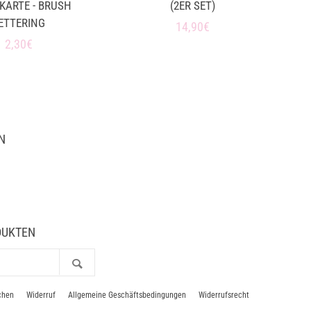
KARTE - BRUSH
(2ER SET)
ETTERING
Normaler
14,90€
Normaler
2,30€
Preis
Preis
N
m
Tube
DUKTEN
Suchen
chen
Widerruf
Allgemeine Geschäftsbedingungen
Widerrufsrecht