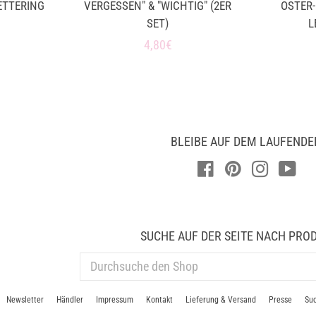
ETTERING
VERGESSEN" & "WICHTIG" (2ER
OSTER-
SET)
L
er
Normaler
4,80€
Preis
BLEIBE AUF DEM LAUFENDE
Facebook
Pinterest
Instagra
You
SUCHE AUF DER SEITE NACH PRO
DURCHSUCHE
DEN
SHOP
Newsletter
Händler
Impressum
Kontakt
Lieferung & Versand
Presse
Su