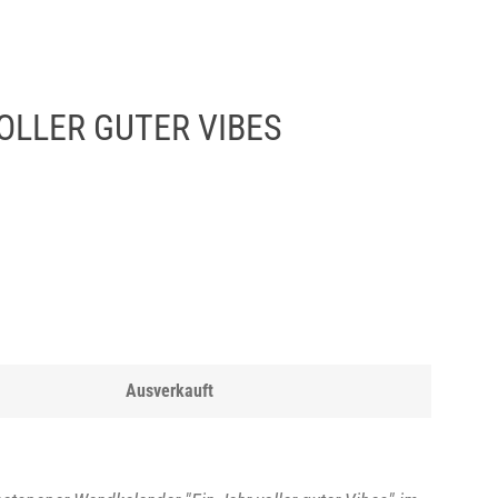
agree').is(':checked')) { $(this).submit(); } else { alert("You
).on('click', '[name="checkout"], [name="goto_pp"],
onditions of sales to check out."); return false; } }); });
OLLER GUTER VIBES
Ausverkauft