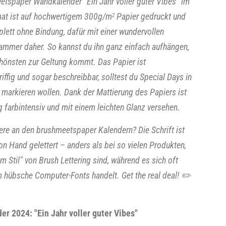
etspaper Wandkalender "Ein Jahr voller guter Vibes" im
at ist auf hochwertigem 300g/m
Papier gedruckt und
2
ett ohne Bindung, dafür mit einer wundervollen
ammer daher. So kannst du ihn ganz einfach aufhängen,
hönsten zur Geltung kommt. Das Papier ist
ffig und sogar beschreibbar, solltest du Special Days in
markieren wollen. Dank der Mattierung des Papiers ist
g farbintensiv und mit einem leichten Glanz versehen.
re an den brushmeetspaper Kalendern? Die Schrift ist
n Hand gelettert – anders als bei so vielen Produkten,
"im Stil" von Brush Lettering sind, während es sich oft
m hübsche Computer-Fonts handelt. Get the real deal! ✏️
r 2024: "Ein Jahr voller guter Vibes"