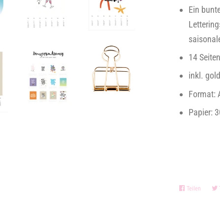
Ein bunt
Lettering
saisona
14 Seiten
inkl. go
Format:
Papier: 
Teilen
Auf
Facebo
teilen