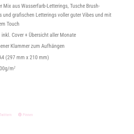
er Mix aus Wasserfarb-Letterings, Tusche Brush-
s und grafischen Letterings voller guter Vibes und mit
lem Touch
 inkl. Cover + Übersicht aller Monate
ldener Klammer zum Aufhängen
 A4 (297 mm x 210 mm)
300g/m
2
Twittern
Auf
Pinnen
Auf
ok
Twitter
Pinterest
twittern
pinnen