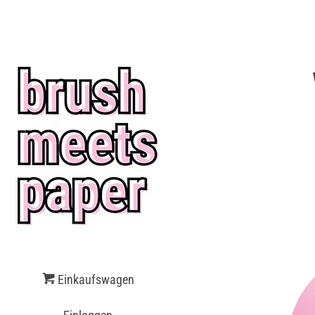
$(document).ready(function() { $('body').on('click', '[name="chec
must agree with the terms and conditions of sales to check out.")
[name="goto_gc"]', function() { if ($('#agree').is(':checked')) { $
Einkaufswagen